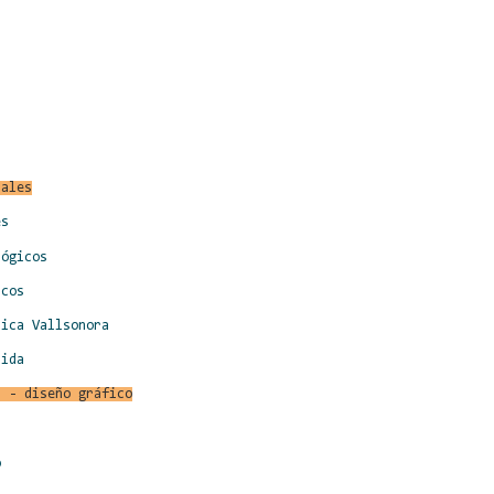
cales
es
lógicos
scos
sica Vallsonora
uida
l - diseño gráfico
o